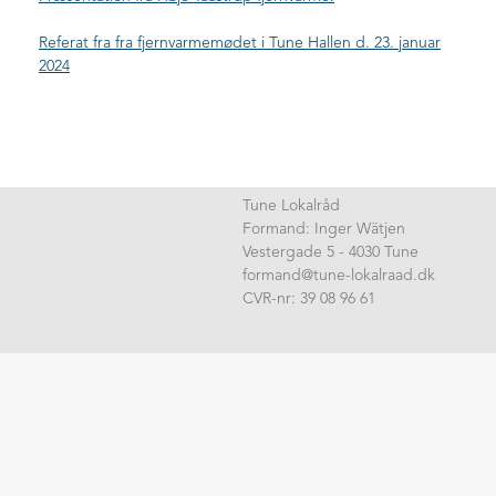
Referater
Referat fra fra fjernvarmemødet i Tune Hallen d. 23. januar
+
Generalforsamlinger
2024
Fingerplanen
Fingerplan høring
Fingerplan Borgermøde
Fingerplanen - NYT
Diverse info
Tune Lokalråd
Formand: Inger Wätjen
+
Trafikken i Tune
Vestergade 5 - 4030 Tune
Spæncom grunden - Lundevej
formand@tune-lokalraad.dk
CVR-nr: 39 08 96 61
Plejecenter i Tune
Tjæreby grusgrav
Billeder
Juletræstænding 2021
Besøg hos eskadrille 722 - nov. 2019
Valgmøde maj 2019
Juletræstænding 2018