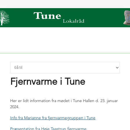
Forside
Om os
Sidste nyt
Fjernvarme i Tune
Film om Tune
Bliv medlem
Tjæreby grusgrav
Kontingent 2026
Indmeldelse / opdatering
Her er lidt information fra mødet i Tune Hallen d. 23. januar
Nyt om Ring 5
2024.
Links/foreninger
TunePosten
Info fra Marianne fra fjernvarmegruppen i Tune
Deadline 2026
For bestyrelsen
Præsentation fra Høje Taastrup fjernvarme.