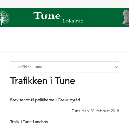
Forside
Om os
Sidste nyt
Trafikken i Tune
Film om Tune
Bliv medlem
Tjæreby grusgrav
Kontingent 2026
Indmeldelse / opdatering
Brev sendt til politikerne i Greve byråd
Nyt om Ring 5
Tune den 26. februar 2018
Links/foreninger
TunePosten
Trafik i Tune Landsby.
Deadline 2026
For bestyrelsen