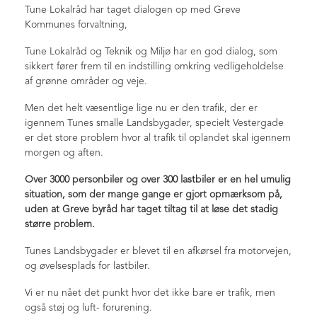
Referater
Tune Lokalråd har taget dialogen op med Greve
Kommunes forvaltning,
+
Generalforsamlinger
Fingerplanen
Tune Lokalråd og Teknik og Miljø har en god dialog, som
sikkert fører frem til en indstilling omkring vedligeholdelse
Fingerplan høring
af grønne områder og veje.
Fingerplan Borgermøde
Men det helt væsentlige lige nu er den trafik, der er
Fingerplanen - NYT
igennem Tunes smalle Landsbygader, specielt Vestergade
Diverse info
er det store problem hvor al trafik til oplandet skal igennem
morgen og aften.
+
Trafikken i Tune
Trafikplan for Tune
Over 3000 personbiler og over 300 lastbiler er en hel umulig
Spæncom grunden - Lundevej
situation, som der mange gange er gjort opmærksom på,
uden at Greve byråd har taget tiltag til at løse det stadig
Plejecenter i Tune
større problem.
Tjæreby grusgrav
Billeder
Tunes Landsbygader er blevet til en afkørsel fra motorvejen,
og øvelsesplads for lastbiler.
Juletræstænding 2021
Besøg hos eskadrille 722 - nov. 2019
Vi er nu nået det punkt hvor det ikke bare er trafik, men
også støj og luft- forurening.
Valgmøde maj 2019