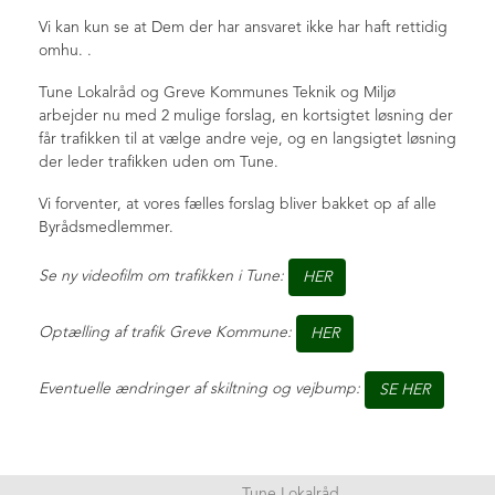
Juletræstænding 2018
Vi kan kun se at Dem der har ansvaret ikke har haft rettidig
Plantning egetræ 2018
omhu. .
Besøg i lufthavn 2018
Tune Lokalråd og Greve Kommunes Teknik og Miljø
Tryghedsmøde 28. nov 2017
arbejder nu med 2 mulige forslag, en kortsigtet løsning der
Juletræstænding 2017
får trafikken til at vælge andre veje, og en langsigtet løsning
der leder trafikken uden om Tune.
Arkiv
FT trafikudvalg
Vi forventer, at vores fælles forslag bliver bakket op af alle
Byrådsmedlemmer.
+
Fingerplan info
Nyhedsliste
Se ny videofilm om trafikken i Tune:
HER
Optælling af trafik Greve Kommune:
HER
Eventuelle ændringer af skiltning og vejbump:
SE HER
Tune Lokalråd