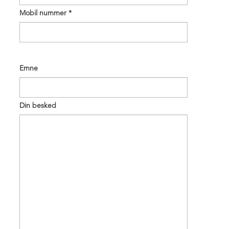
Plantning egetræ 2018
Mobil nummer
*
Besøg i lufthavn 2018
Tryghedsmøde 28. nov 2017
Juletræstænding 2017
Arkiv
Emne
FT trafikudvalg
+
Fingerplan info
Din besked
Nyhedsliste