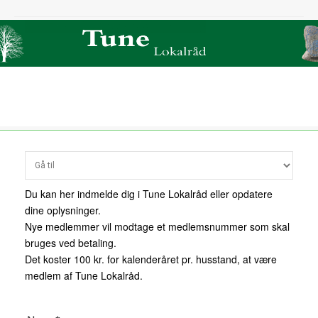
Forside
Om os
Sidste nyt
Du kan her indmelde dig i Tune Lokalråd eller opdatere
Film om Tune
dine oplysninger.
Bliv medlem
Tjæreby grusgrav
Nye medlemmer vil modtage et medlemsnummer som skal
Kontingent 2026
bruges ved betaling.
Indmeldelse / opdatering
Det koster 100 kr. for kalenderåret pr. husstand, at være
Nyt om Ring 5
medlem af Tune Lokalråd.
Links/foreninger
TunePosten
Deadline 2026
For bestyrelsen