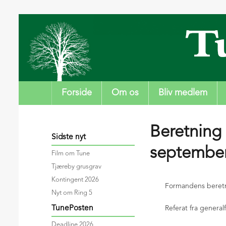
Forside
Om os
Bliv medlem
Beretning 
Sidste nyt
septembe
Film om Tune
Tjæreby grusgrav
Kontingent 2026
Formandens beret
Nyt om Ring 5
TunePosten
Referat fra genera
Deadline 2026