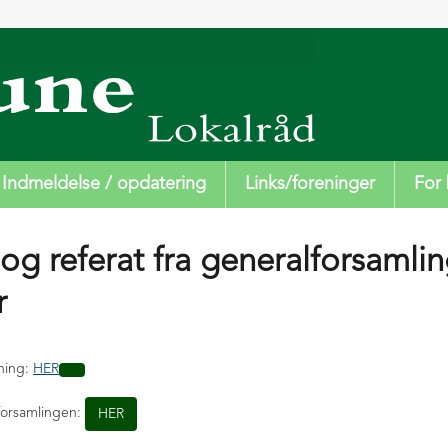
Indmeldelse / opdatering
Links/foreninger
For 
og referat fra generalforsamlin
r
ning:
HER
lforsamlingen:
HER