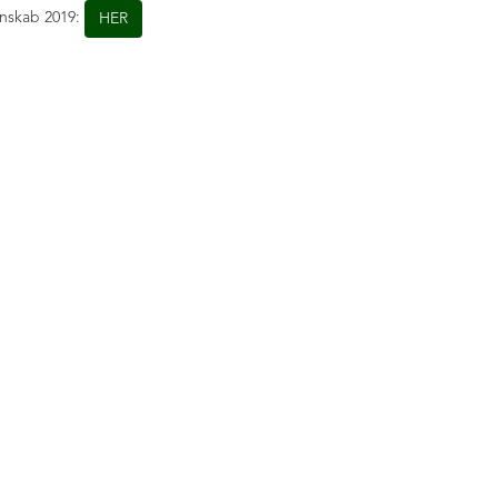
gnskab 2019:
HER