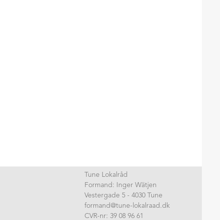
Tune Lokalråd
Formand: Inger Wätjen
Vestergade 5 - 4030 Tune
formand@tune-lokalraad.dk
CVR-nr: 39 08 96 61