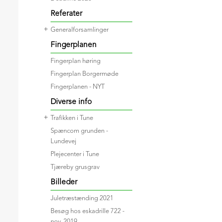
Referater
+
Generalforsamlinger
Fingerplanen
Fingerplan høring
Fingerplan Borgermøde
Fingerplanen - NYT
Diverse info
+
Trafikken i Tune
Spæncom grunden -
Lundevej
Plejecenter i Tune
Tjæreby grusgrav
Billeder
Juletræstænding 2021
Besøg hos eskadrille 722 -
nov. 2019