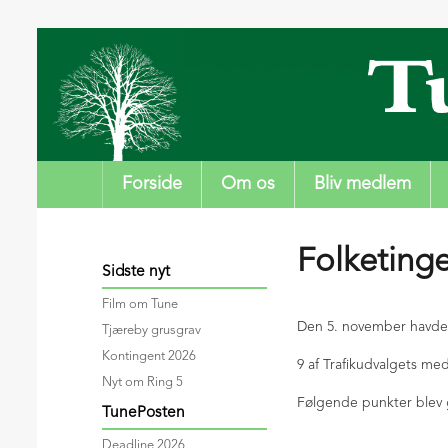
Forside
Om os
Bliv medlem
Folketinge
Sidste nyt
Film om Tune
Den 5. november havde 
Tjæreby grusgrav
Kontingent 2026
9 af Trafikudvalgets m
Nyt om Ring 5
Følgende punkter blev
TunePosten
Deadline 2026