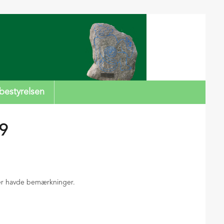
bestyrelsen
19
der havde bemærkninger.