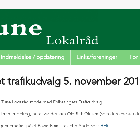
Indmeldelse / opdatering
Links/foreninger
For 
t trafikudvalg 5. november 20
Tune Lokalråd møde med Folketingets Trafikudvalg.
edlemmer deltog, heraf var det kun Ole Birk Olesen (som den eneste) 
 gennemgået på et PowerPoint fra John Andersen:
HER.