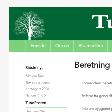
Forside
Om os
Bliv medlem
Beretning 
Sidste nyt
Film om Tune
Tjæreby grusgrav
Formandens beret
Kontingent 2026
Nyt om Ring 5
Referat fra genera
TunePosten
Info om byggeriet
Deadline 2026