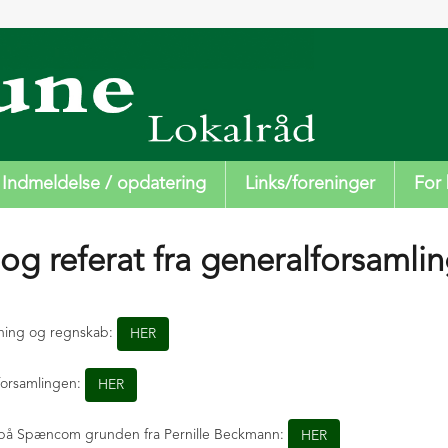
Indmeldelse / opdatering
Links/foreninger
For 
og referat fra generalforsamlin
ning og regnskab:
HER
lforsamlingen:
HER
 på Spæncom grunden fra Pernille Beckmann:
HER