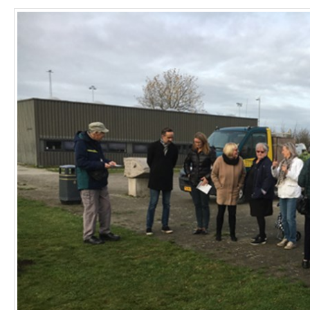
Referater
+
Generalforsamlinger
Fingerplanen
Fingerplan høring
Fingerplan Borgermøde
Fingerplanen - NYT
Diverse info
+
Trafikken i Tune
Spæncom grunden - Lundevej
Plejecenter i Tune
Tjæreby grusgrav
Billeder
Juletræstænding 2021
Besøg hos eskadrille 722 - nov. 2019
Valgmøde maj 2019
Juletræstænding 2018