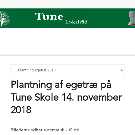
Forside
Om os
Sidste nyt
Plantning af egetræ på
Film om Tune
Bliv medlem
Tjæreby grusgrav
Tune Skole 14. november
Kontingent 2026
Indmeldelse / opdatering
2018
Nyt om Ring 5
Links/foreninger
TunePosten
Deadline 2026
Billederne skifter automatisk - 10 stk
For bestyrelsen