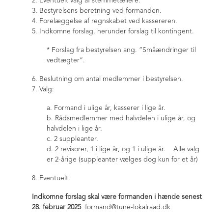
2. Eventuelt valg af stemmetællere.
Referater
3. Bestyrelsens beretning ved formanden.
+
Generalforsamlinger
4. Forelæggelse af regnskabet ved kassereren.
5. Indkomne forslag, herunder forslag til kontingent.
Fingerplanen
* Forslag fra bestyrelsen ang. ”Småændringer til
Fingerplan høring
vedtægter”.
Fingerplan Borgermøde
Fingerplanen - NYT
6. Beslutning om antal medlemmer i bestyrelsen.
7. Valg:
Diverse info
+
Trafikken i Tune
a. Formand i ulige år, kasserer i lige år.
b. Rådsmedlemmer med halvdelen i ulige år, og
Spæncom grunden - Lundevej
halvdelen i lige år.
Plejecenter i Tune
c. 2 suppleanter.
Tjæreby grusgrav
d. 2 revisorer, 1 i lige år, og 1 i ulige år. Alle valg
er 2-årige (suppleanter vælges dog kun for et år)
Billeder
Juletræstænding 2021
8. Eventuelt.
Besøg hos eskadrille 722 - nov. 2019
Indkomne forslag skal være formanden i hænde senest
Valgmøde maj 2019
28. februar 2025
formand@tune-lokalraad.dk
Juletræstænding 2018